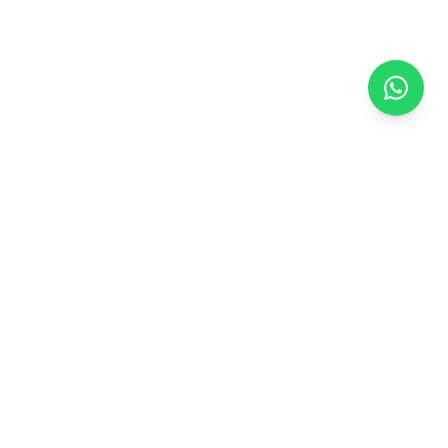
Especialista em Tratamento da Dor. Tratamentos inovadores e
minimamente invasivos para fibromialgia, coluna vertebral e
outras patologias.