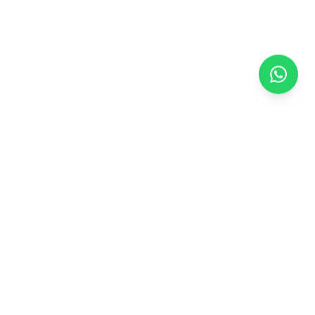
Especialista em Tratamento da Dor. Tratamentos inovadores e
minimamente invasivos para fibromialgia, coluna vertebral e
outras patologias.